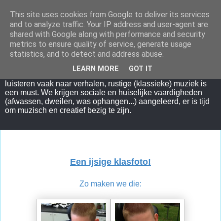
This site uses cookies from Google to deliver its services
Juf Lieselot
and to analyze traffic. Your IP address and user-agent are
shared with Google along with performance and security
metrics to ensure quality of service, generate usage
In onze leefklas proberen we te zorgen voor een gezellige
statistics, and to detect and address abuse.
en huiselijke sfeer waardoor we basisrust bij de kinderen
willen verkrijgen. Onze dagen kennen een vaste structuur
LEARN MORE
GOT IT
met rituele handelingen en vertrouwde activiteiten. We
luisteren vaak naar verhalen, rustige (klassieke) muziek is
een must. We krijgen sociale en huiselijke vaardigheden
(afwassen, dweilen, was ophangen...) aangeleerd, er is tijd
om muzisch en creatief bezig te zijn.
woensdag 26 juni 2019
Een ijsige klasfoto!
Zo maken we die: