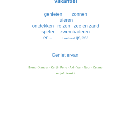
Vakantie!
genieten zonnen
luieren
ontdekken reizen zee en zand
spelen zwembaderen
en...
ijsjes!
heel veel
Geniet ervan!
Brent - Xander - Kenji - Ferre - Axl - Yari - Noor - Cyrano
en juf Lieselot