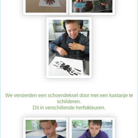
We versierden een schoendeksel door met een kastanje te
schilderen.
Dit in verschillende herfstkleuren.