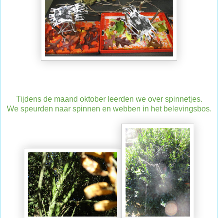
Tijdens de maand oktober leerden we over spinnetjes.
We speurden naar spinnen en webben in het belevingsbos.