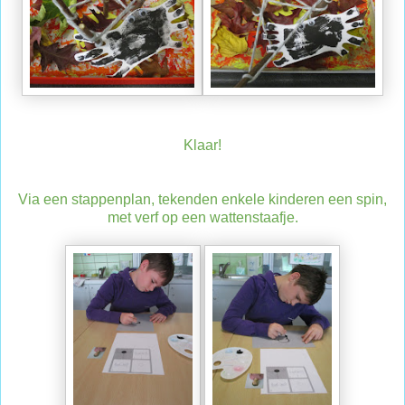
Klaar!
Via een stappenplan, tekenden enkele kinderen een spin,
met verf op een wattenstaafje.