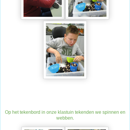
Op het tekenbord in onze klastuin tekenden we spinnen en
webben.